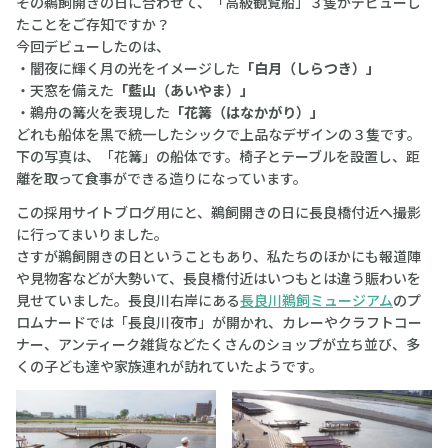
その鵜飼開きの日に合わせて、「高級観覧船」３隻がデビューし
たことをご存知ですか？
今回デビューしたのは、
・闇夜に輝く月の光をイメージした
「白月（しらつき）」
・天窓を備えた
「藍山（あいやま）」
・鵜舟の篝火を表現した
「花篝（はなかがり）」
どれも船体を黒で統一したシックで上品なデザインの３隻です。
下の写真は、「花篝」の船体です。椅子とテーブルを設置し、距
離を取って食事ができる造りになっています。
この採用サイトブログ用にと、鵜飼開きの日に長良橋付近へ撮影
に行ってまいりました。
さすが鵜飼開きの日ということもあり、私たちのほかにも報道陣
や見物客などが大勢いて、長良橋付近はいつもとは違う賑わいを
見せていました。長良川右岸にある
長良川鵜飼ミュージアム
のプ
ロムナードでは「長良川夜市」が開かれ、カレーやクラフトコー
ナー、アンティーク雑貨などたくさんのショップが立ち並び、多
くの子ども達や家族連れが訪れていたようです。