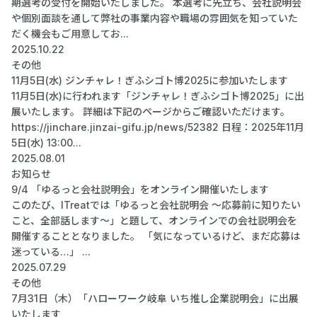
期選考の受付を開始いたしました。 本選考に先立ち、会社説明会
や個別面談を通して弊社の事業内容や職場の雰囲気を知っていた
だく機会もご用意してお...
2025.10.22
その他
11月5日(水) ジンチャレ！ぎふシゴト博2025に参加いたします
11月5日(水)に行われます「ジンチャレ！ぎふシゴト博2025」に出
展いたします。 詳細は下記のページからご確認いただけます。
https://jinchare.jinzai-gifu.jp/news/52382 日程：2025年11月
5日(水) 13:00...
2025.08.01
お知らせ
9/4 「ゆるっと会社説明会」をオンライン開催いたします
このたび、ITreatでは「ゆるっと会社説明会 〜応募前に知りたい
こと、全部話します〜」と題して、オンラインでの会社説明会を
開催することとなりました。 「気になっているけど、まだ応募は
迷っている…」 ...
2025.07.29
その他
7月31日（木）「ハローワーク岐阜 いち推し企業説明会」に出展
いたします