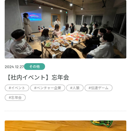
2024.12.27
その他
【社内イベント】忘年会
#
イベント
#
ベンチャー企業
#
人狼
#
伝達ゲーム
#
忘年会