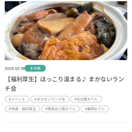
2025.02.18
その他
【福利厚生】ほっこり温まる♪ まかないラン
チ会
#
イベント
#
まかないランチ会
#
名古屋おでん
#
待遇・福利厚生
#
関東出汁風おでん
#
静岡おでん