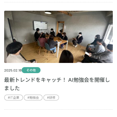
2025.02.18
その他
最新トレンドをキャッチ！ AI勉強会を開催し
ました
#
IT企業
#
勉強会
#
研修