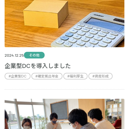
2024.12.25
その他
企業型DCを導入しました
#
企業型DC
#
確定拠出年金
#
福利厚生
#
資産形成