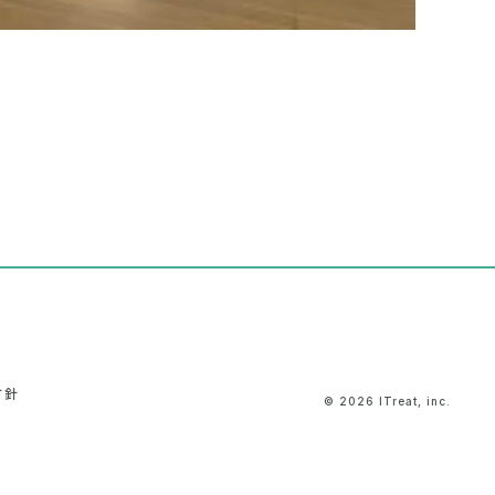
方針
© 2026 ITreat, inc.