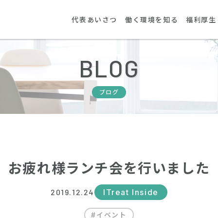
代表あいさつ
働く環境を知る
福利厚生
BLOG
ブログ
お疲れ様ランチ会を行いました
2019.12.24
ITreat Inside
#
イベント