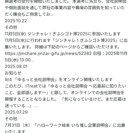
期選考の受付を開始いたしました。 本選考に先立ち、会社説明会
や個別面談を通して弊社の事業内容や職場の雰囲気を知っていた
だく機会もご用意してお...
2025.10.22
その他
11月5日(水) ジンチャレ！ぎふシゴト博2025に参加いたします
11月5日(水)に行われます「ジンチャレ！ぎふシゴト博2025」に出
展いたします。 詳細は下記のページからご確認いただけます。
https://jinchare.jinzai-gifu.jp/news/52382 日程：2025年11月
5日(水) 13:00...
2025.08.01
お知らせ
9/4 「ゆるっと会社説明会」をオンライン開催いたします
このたび、ITreatでは「ゆるっと会社説明会 〜応募前に知りたい
こと、全部話します〜」と題して、オンラインでの会社説明会を
開催することとなりました。 「気になっているけど、まだ応募は
迷っている…」 ...
2025.07.29
その他
7月31日（木）「ハローワーク岐阜 いち推し企業説明会」に出展
いたします