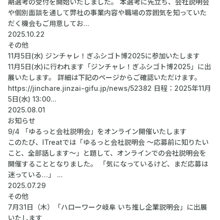
期選考の受付を開始いたしました。 本選考に先立ち、会社説明会
や個別面談を通して弊社の事業内容や職場の雰囲気を知っていた
だく機会もご用意してお...
2025.10.22
その他
11月5日(水) ジンチャレ！ぎふシゴト博2025に参加いたします
11月5日(水)に行われます「ジンチャレ！ぎふシゴト博2025」に出
展いたします。 詳細は下記のページからご確認いただけます。
https://jinchare.jinzai-gifu.jp/news/52382 日程：2025年11月
5日(水) 13:00...
2025.08.01
お知らせ
9/4 「ゆるっと会社説明会」をオンライン開催いたします
このたび、ITreatでは「ゆるっと会社説明会 〜応募前に知りたい
こと、全部話します〜」と題して、オンラインでの会社説明会を
開催することとなりました。 「気になっているけど、まだ応募は
迷っている…」 ...
2025.07.29
その他
7月31日（木）「ハローワーク岐阜 いち推し企業説明会」に出展
いたします